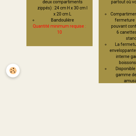
deux compartiments
partout où vo
zippés) : 24 cm H x 30 cm l
x 20 cm L
Compartiment
Bandoulière
fermeture à
Quantité minimum requise :
pouvant cont
10
6 canettes
stan
La fermetu
enveloppante e
interne ga
boissons
Disponible
gamme de 
amusa
Quantité minimu
25