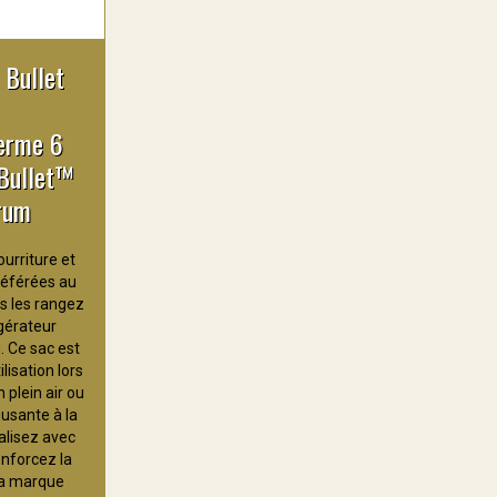
 Bullet
erme 6
Bullet™
rum
urriture et
référées au
us les rangez
igérateur
 Ce sac est
ilisation lors
plein air ou
usante à la
alisez avec
enforcez la
la marque