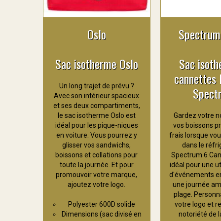
Oslo
Spectrum
Sac isotherme Oslo
Sac isoth
cannettes 
Un long trajet de prévu ?
Spect
Avec son intérieur spacieux
et ses deux compartiments,
le sac isotherme Oslo est
Gardez votre no
idéal pour les pique-niques
vos boissons p
en voiture. Vous pourrez y
frais lorsque vo
glisser vos sandwichs,
dans le réfr
boissons et collations pour
Spectrum 6 Can.
toute la journée. Et pour
idéal pour une ut
promouvoir votre marque,
d'événements en 
ajoutez votre logo.
une journée am
plage. Personn
Polyester 600D solide
votre logo et r
Dimensions (sac divisé en
notoriété de 