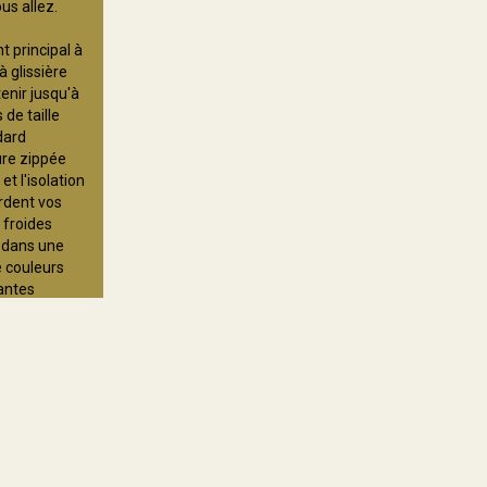
us allez.
 principal à
 glissière
enir jusqu'à
 de taille
dard
re zippée
t l'isolation
rdent vos
 froides
 dans une
couleurs
ntes
m requise :
Mentions légales
Gestion des cookies