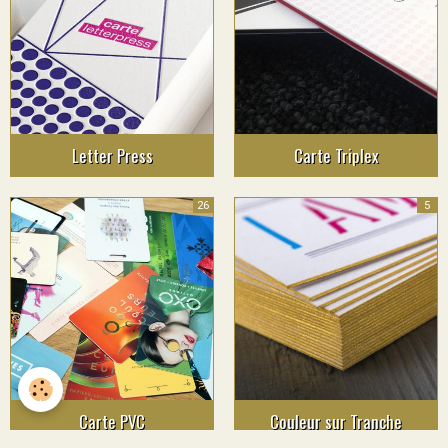
Letter Press
Carte Triplex
26
5
Carte PVC
Couleur sur Tranche