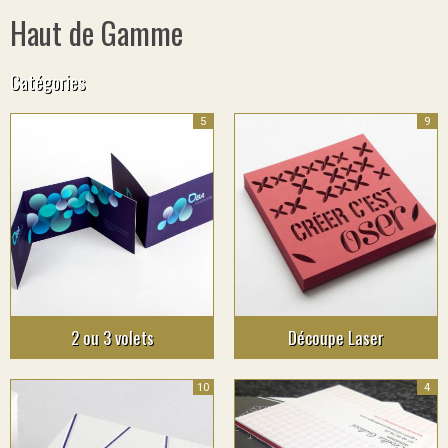
Haut de Gamme
Catégories
5
9
2 ou 3 volets
Découpe Laser
10
4