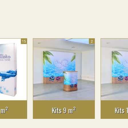
15
2
 m²
Kits 9 m²
Kits 