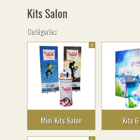
Kits Salon
Catégories
4
Mini-Kits Salon
Kits 6
2