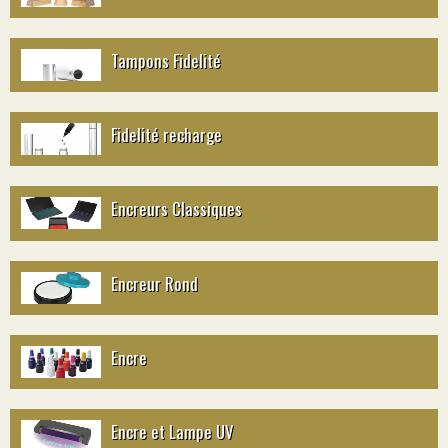
Tampons Fidelité
Fidelité recharge
Encreurs Classiques
Encreur Rond
Encre
Encre et Lampe UV